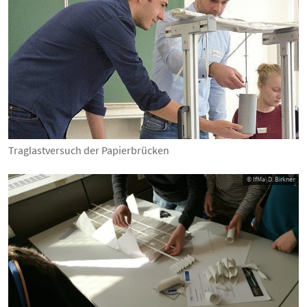
Traglastversuch der Papierbrücken
© IfMa\D. Birkner