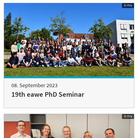
© IfMa
08. September 2023
19th eawe PhD Seminar
© IfMa